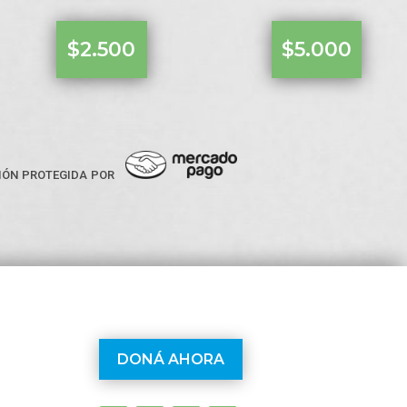
$2.500
$5.000
ión protegida por
DONÁ AHORA