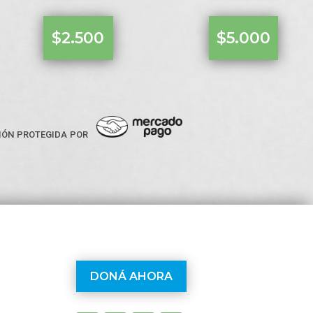
$2.500
$5.000
ión protegida por
DONÁ AHORA